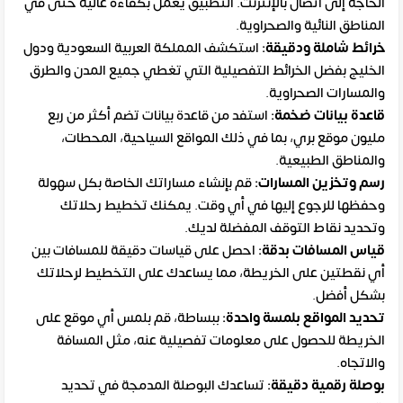
الحاجة إلى اتصال بالإنترنت. التطبيق يعمل بكفاءة عالية حتى في
المناطق النائية والصحراوية.
خرائط شاملة ودقيقة:
استكشف المملكة العربية السعودية ودول
الخليج بفضل الخرائط التفصيلية التي تغطي جميع المدن والطرق
والمسارات الصحراوية.
قاعدة بيانات ضخمة:
استفد من قاعدة بيانات تضم أكثر من ربع
مليون موقع بري، بما في ذلك المواقع السياحية، المحطات،
والمناطق الطبيعية.
رسم وتخزين المسارات:
قم بإنشاء مساراتك الخاصة بكل سهولة
وحفظها للرجوع إليها في أي وقت. يمكنك تخطيط رحلاتك
وتحديد نقاط التوقف المفضلة لديك.
قياس المسافات بدقة:
احصل على قياسات دقيقة للمسافات بين
أي نقطتين على الخريطة، مما يساعدك على التخطيط لرحلاتك
بشكل أفضل.
تحديد المواقع بلمسة واحدة:
ببساطة، قم بلمس أي موقع على
الخريطة للحصول على معلومات تفصيلية عنه، مثل المسافة
والاتجاه.
بوصلة رقمية دقيقة:
تساعدك البوصلة المدمجة في تحديد